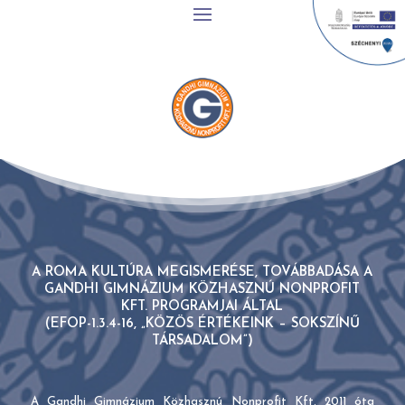
A ROMA KULTÚRA MEGISMERÉSE, TOVÁBBADÁSA A
GANDHI GIMNÁZIUM KÖZHASZNÚ NONPROFIT
KFT. PROGRAMJAI ÁLTAL
(EFOP-1.3.4-16, „KÖZÖS ÉRTÉKEINK – SOKSZÍNŰ
TÁRSADALOM”)
A Gandhi Gimnázium Közhasznú Nonprofit Kft. 2011 óta