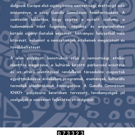
dolgozik Európa első cigány/roma nemzetiségi, érettségit adó
intézménye, a pécsi Gandhi Gimnázium fenntartójaként. A
szervezet küldetése, hogy segítse a nyitott szellemű, a
tudományok iránt fogékony, népéhez és anyanyelvéhez
kötődő cigány fiatalok képzését, hátrányos helyzetből való
kitörését, valamint a nemzetiségek értékeinek megőrzését és
továbbéltetését.
A jelen pályázati konstrukció célja a nemzetiségi, etnikai
identitás megőrzése, a kultúrák közötti párbeszéd erősítése
és az eltérő identitással rendelkező társadalmi csoportok
együttműködése érdekében programok, események, kulturális
termékek előállításának támogatása. A Gandhi Gimnázium
KNKft. pályázata keretében tervezett tevékenységek jól
szolgálják a szervezet fejlesztési stratégiáját.