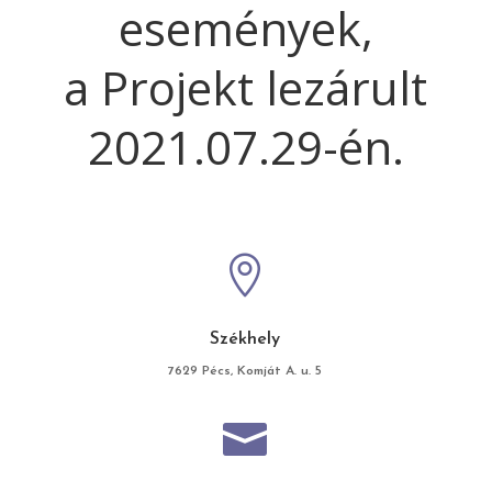
események,
a Projekt lezárult
2021.07.29-én.

Székhely
7629 Pécs, Komját A. u. 5
