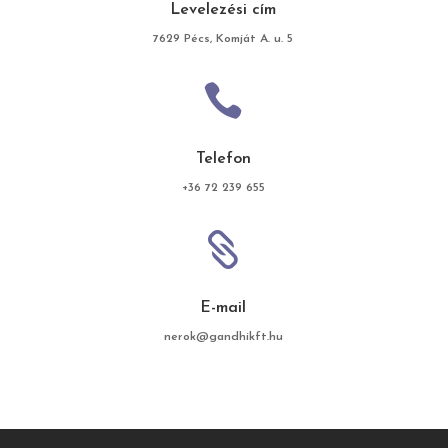
Levelezési cím
7629 Pécs, Komját A. u. 5

Telefon
+36 72 239 655

E-mail
nerok@gandhikft.hu